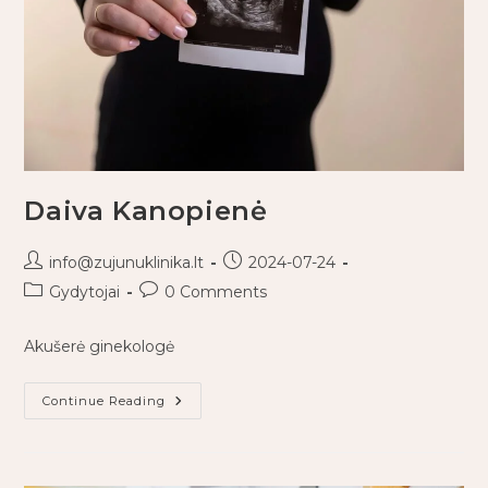
Daiva Kanopienė
info@zujunuklinika.lt
2024-07-24
Gydytojai
0 Comments
Akušerė ginekologė
Continue Reading