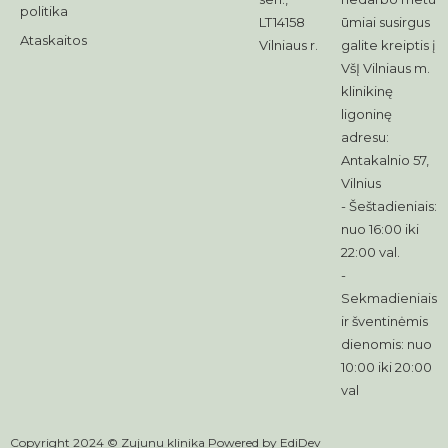
politika
LT14158
ūmiai susirgus
Ataskaitos
Vilniaus r.
galite kreiptis į
VšĮ Vilniaus m.
klinikinę
ligoninę
adresu:
Antakalnio 57,
Vilnius
- Šeštadieniais:
nuo 16:00 iki
22:00 val.
-
Sekmadieniais
ir šventinėmis
dienomis: nuo
10:00 iki 20:00
val
Copyright 2024 © Zujunu klinika Powered by
EdiDev