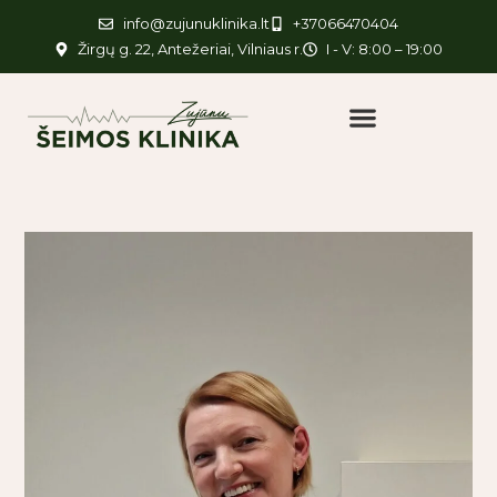
info@zujunuklinika.lt
+37066470404
Žirgų g. 22, Antežeriai, Vilniaus r.
I - V: 8:00 – 19:00