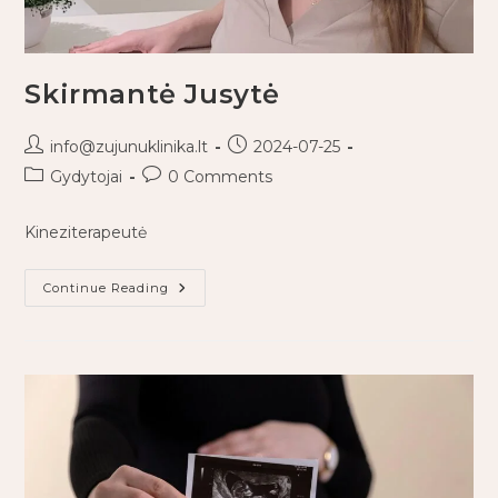
Skirmantė Jusytė
info@zujunuklinika.lt
2024-07-25
Gydytojai
0 Comments
Kineziterapeutė
Continue Reading