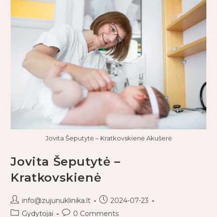
Jovita Šeputytė – Kratkovskienė Akušerė
Jovita Šeputytė –
Kratkovskienė
info@zujunuklinika.lt
2024-07-23
Gydytojai
0 Comments