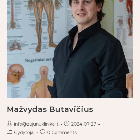
Mažvydas Butavičius
info@zujunuklinika.lt
2024-07-27
Gydytojai
0 Comments