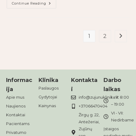
Continue Reading
1
2
Informac
Klinika
Kontakta
Darbo
Paslaugos
ija
i
laikas
Gydytojai
Apie mus
info@zujunuklinika.lt
I - V: 8:00
– 19:00
Kainynas
Naujienos
+37066470404
VI - VII:
Kontaktai
Žirgų g. 22,
Nedirbame
Antežeriai,
Pacientams
Zujūnų
Įstaigos
Privatumo
sen.,
nedarbo metu