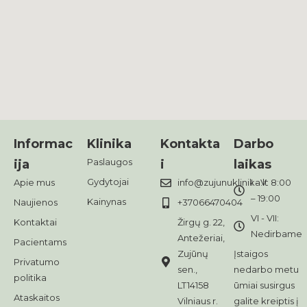
Informac
Klinika
Kontakta
Darbo
Paslaugos
ija
i
laikas
Gydytojai
Apie mus
info@zujunuklinika.lt
I - V: 8:00
– 19:00
Kainynas
Naujienos
+37066470404
VI - VII:
Kontaktai
Žirgų g. 22,
Nedirbame
Antežeriai,
Pacientams
Zujūnų
Įstaigos
Privatumo
sen.,
nedarbo metu
politika
LT14158
ūmiai susirgus
Ataskaitos
Vilniaus r.
galite kreiptis į