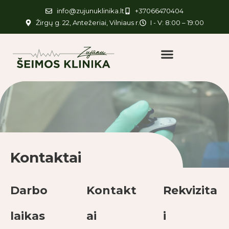
info@zujunuklinika.lt
+37066470404
Žirgų g. 22, Antežeriai, Vilniaus r.
I - V: 8:00 – 19:00
Kontaktai
Darbo
Kontakt
Rekvizita
laikas
ai
i