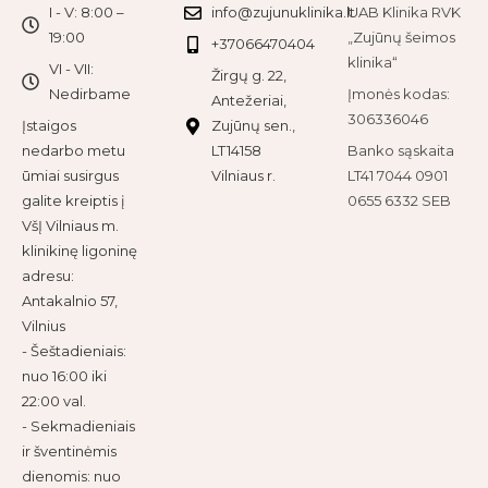
I - V: 8:00 –
info@zujunuklinika.lt
UAB Klinika RVK
19:00
„Zujūnų šeimos
+37066470404
klinika“
VI - VII:
Žirgų g. 22,
Nedirbame
Įmonės kodas:
Antežeriai,
306336046
Įstaigos
Zujūnų sen.,
nedarbo metu
LT14158
Banko sąskaita
ūmiai susirgus
Vilniaus r.
LT41 7044 0901
galite kreiptis į
0655 6332 SEB
VšĮ Vilniaus m.
klinikinę ligoninę
adresu:
Antakalnio 57,
Vilnius
- Šeštadieniais:
nuo 16:00 iki
22:00 val.
- Sekmadieniais
ir šventinėmis
dienomis: nuo