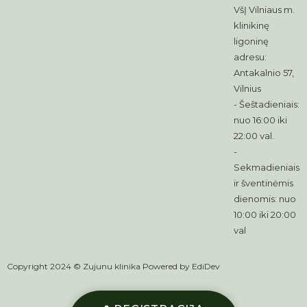
VšĮ Vilniaus m.
klinikinę
ligoninę
adresu:
Antakalnio 57,
Vilnius
- Šeštadieniais:
nuo 16:00 iki
22:00 val.
-
Sekmadieniais
ir šventinėmis
dienomis: nuo
10:00 iki 20:00
val
Copyright 2024 © Zujunu klinika Powered by
EdiDev