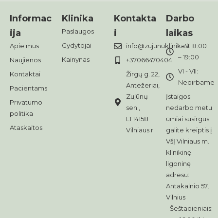
Informac
Klinika
Kontakta
Darbo
Paslaugos
ija
i
laikas
Gydytojai
Apie mus
info@zujunuklinika.lt
I - V: 8:00
– 19:00
Kainynas
Naujienos
+37066470404
VI - VII:
Kontaktai
Žirgų g. 22,
Nedirbame
Antežeriai,
Pacientams
Zujūnų
Įstaigos
Privatumo
sen.,
nedarbo metu
politika
LT14158
ūmiai susirgus
Ataskaitos
Vilniaus r.
galite kreiptis į
VšĮ Vilniaus m.
klinikinę
ligoninę
adresu:
Antakalnio 57,
Vilnius
- Šeštadieniais: