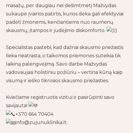
masažų, per daugiau nei dešimtmetį Mažvydas
sukaupė įvairios patirtis, kurios dėka gali efektyviai
padėti žmonėms, kenčiantiems nuo raumenų
skausmų, įtampos ir judėjimo diskomforto.
Specialistas pastebi, kad dažnai skausmo priežastis
lieka neatrasta, o taikomos priemonės suteikia tik
laikiną palengvėjimą. Savo darbe Mažvydas
vadovaujasi holistiniu požiūriu – vertina kūną kaip
visumą ir ieško tikrosios skausmo priežasties.
Kviečiame registruotis vizitui ir pasirūpinti savo
savijauta!
+370 664 70404
info@zujunuklinika.lt