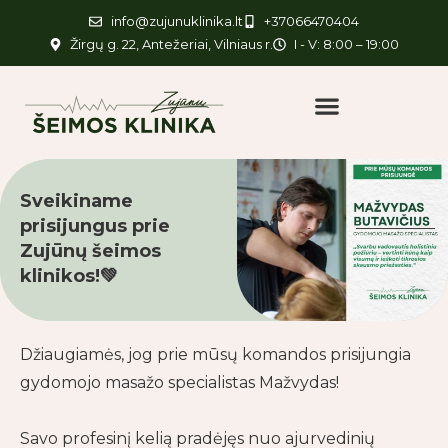
info@zujunuklinika.lt
+37066470404
Žirgų g. 22, Antežeriai, Vilniaus r.
I - V: 8:00 – 19:00
Sveikiname
prisijungus prie
Zujūnų šeimos
klinikos!💚
Džiaugiamės, jog prie mūsų komandos prisijungia
gydomojo masažo specialistas Mažvydas!
Savo profesinį kelią pradėjęs nuo ajurvedinių