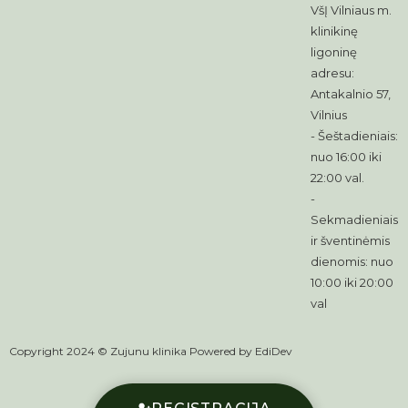
VšĮ Vilniaus m.
klinikinę
ligoninę
adresu:
Antakalnio 57,
Vilnius
- Šeštadieniais:
nuo 16:00 iki
22:00 val.
-
Sekmadieniais
ir šventinėmis
dienomis: nuo
10:00 iki 20:00
val
Copyright 2024 © Zujunu klinika Powered by
EdiDev