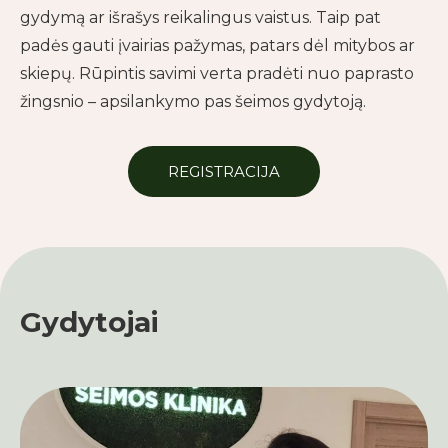
gydymą ar išrašys reikalingus vaistus. Taip pat
padės gauti įvairias pažymas, patars dėl mitybos ar
skiepų. Rūpintis savimi verta pradėti nuo paprasto
žingsnio – apsilankymo pas šeimos gydytoją.
REGISTRACIJA
Gydytojai