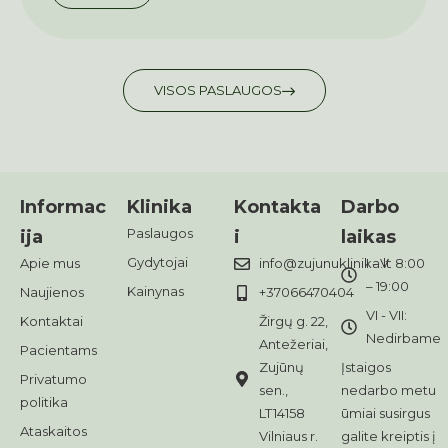
VISOS PASLAUGOS
Informac
Klinika
Kontakta
Darbo
Paslaugos
ija
i
laikas
Gydytojai
Apie mus
info@zujunuklinika.lt
I - V: 8:00
– 19:00
Kainynas
Naujienos
+37066470404
VI - VII:
Kontaktai
Žirgų g. 22,
Nedirbame
Antežeriai,
Pacientams
Zujūnų
Įstaigos
Privatumo
sen.,
nedarbo metu
politika
LT14158
ūmiai susirgus
Ataskaitos
Vilniaus r.
galite kreiptis į