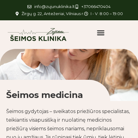
info@zujunuklinika.lt
+37066470404
Žirgų g. 22, Antežeriai, Vilniaus r.
I - V: 8:00 – 19:00
Šeimos medicina
Šeimos gydytojas – sveikatos priežiūros specialistas,
teikiantis visapusišką ir nuolatinę medicinos
priežiūrą visiems šeimos nariams, nepriklausomai
nuo jų amžiaus. Jis rūpinasi tiek ūmių, tiek lėtinių