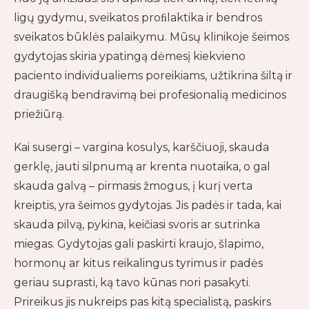
ligų gydymu, sveikatos proﬁlaktika ir bendros
sveikatos būklės palaikymu. Mūsų klinikoje šeimos
gydytojas skiria ypatingą dėmesį kiekvieno
paciento individualiems poreikiams, užtikrina šiltą ir
draugišką bendravimą bei profesionalią medicinos
priežiūrą.
Kai susergi – vargina kosulys, karščiuoji, skauda
gerklę, jauti silpnumą ar krenta nuotaika, o gal
skauda galvą – pirmasis žmogus, į kurį verta
kreiptis, yra šeimos gydytojas. Jis padės ir tada, kai
skauda pilvą, pykina, keičiasi svoris ar sutrinka
miegas. Gydytojas gali paskirti kraujo, šlapimo,
hormonų ar kitus reikalingus tyrimus ir padės
geriau suprasti, ką tavo kūnas nori pasakyti.
Prireikus jis nukreips pas kitą specialistą, paskirs