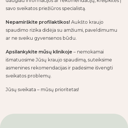
daugiau informacijos ar rekomendacijų, kreipkitės į
savo sveikatos priežiūros specialistą.
Nepamirškite profilaktikos!
Aukšto kraujo
spaudimo rizika didėja su amžiumi, paveldimumu
ar ne sveiku gyvensenos būdu.
Apsilankykite mūsų klinikoje
– nemokamai
išmatuosime Jūsų kraujo spaudimą, suteiksime
asmenines rekomendacijas ir padėsime išvengti
sveikatos problemų.
Jūsų sveikata – mūsų prioritetas!