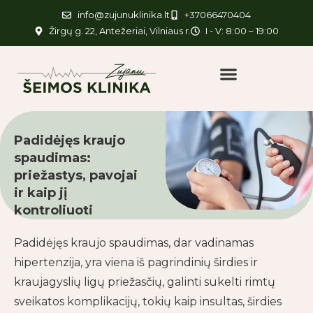
info@zujunuklinika.lt
+37066470404
Žirgų g. 22, Antežeriai, Vilniaus r.
I - V: 8:00 – 19:00
Padidėjęs kraujo
spaudimas:
priežastys, pavojai
ir kaip jį
kontroliuoti
Padidėjęs kraujo spaudimas, dar vadinamas
hipertenzija, yra viena iš pagrindinių širdies ir
kraujagyslių ligų priežasčių, galinti sukelti rimtų
sveikatos komplikacijų, tokių kaip insultas, širdies