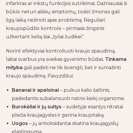
infarktas ar inkstų funkcijos sutrikimai. Dažniausiai ši
būklė neturi aiškių simptomų, todėl žmonės gali
ilgą laiką nežinoti apie problemą. Reguliari
kraujospūdžio kontrolė – pirmasis žingsnis
užkertant kelią šiai „tyliai žudikei“.
Norint efektyviai kontroliuoti kraujo spaudimą,
labai svarbus yra sveikas gyvenimo būdas.
Tinkama
mityba
gali padėti ne tik išvengti, bet ir sumažinti
kraujo spaudimą. Pavyzdžiui:
Bananai ir apelsinai
– puikus kalio šaltinis,
padedantis subalansuoti natrio kiekį organizme.
Burokėliai ir jų sultys
– sudėtyje esantys nitratai
plečia kraujagysles ir gerina kraujotaką.
Uogos
– jų antioksidantai skatina kraujagyslių
elastingumą.