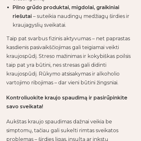
Pilno grūdo produktai, migdolai, graikiniai
riešutai
– suteikia naudingų medžiagų širdies ir
kraujagyslių sveikatai.
Taip pat svarbus fizinis aktyvumas – net paprastas
kasdienis pasivaikščiojimas gali teigiamai veikti
kraujospūdį. Streso mažinimas ir kokybiškas poilsis
taip pat yra būtini, nes stresas gali didinti
kraujospūdį. Rūkymo atsisakymas ir alkoholio
vartojimo ribojimas – dar vieni būtini žingsniai.
Kontroliuokite kraujo spaudimą ir pasirūpinkite
savo sveikata!
Aukštas kraujo spaudimas dažnai veikia be
simptomų, tačiau gali sukelti rimtas sveikatos
problemas – širdies ligas, insultą ar inkstų