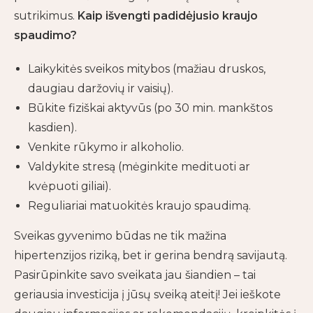
sutrikimus.
Kaip išvengti padidėjusio kraujo
spaudimo?
Laikykitės sveikos mitybos (mažiau druskos,
daugiau daržovių ir vaisių).
Būkite fiziškai aktyvūs (po 30 min. mankštos
kasdien).
Venkite rūkymo ir alkoholio.
Valdykite stresą (mėginkite medituoti ar
kvėpuoti giliai).
Reguliariai matuokitės kraujo spaudimą.
Sveikas gyvenimo būdas ne tik mažina
hipertenzijos riziką, bet ir gerina bendrą savijautą.
Pasirūpinkite savo sveikata jau šiandien – tai
geriausia investicija į jūsų sveiką ateitį! Jei ieškote