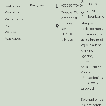
– 19:00
Kainynas
Naujienos
+37066470404
VI - VII:
Kontaktai
Žirgų g. 22,
Nedirbame
Antežeriai,
Pacientams
Zujūnų
Įstaigos
Privatumo
sen.,
nedarbo metu
politika
LT14158
ūmiai susirgus
Ataskaitos
Vilniaus r.
galite kreiptis į
VšĮ Vilniaus m.
klinikinę
ligoninę
adresu:
Antakalnio 57,
Vilnius
- Šeštadieniais:
nuo 16:00 iki
22:00 val.
-
Sekmadieniais
ir šventinėmis