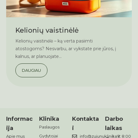
Kelionių vaistinėlė
Kelionių vaistinėlė – ką verta pasiimti
atostogoms? Nesvarbu, ar vykstate prie jūros, į
kalnus, ar planuojate...
DAUGIAU
Informac
Klinika
Kontakta
Darbo
Paslaugos
ija
i
laikas
Gydytojai
Apie mus
info@zujunuklinika.lt
I - V: 8:00