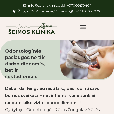
info@zujunuklinika.lt
+37066470404
Žirgų g. 22, Antežeriai, Vilniaus r.
I - V: 8:00 – 19:00
Odontologinės
paslaugos ne tik
darbo dienomis,
bet ir
šeštadieniais!
Dabar dar lengviau rasti laiką pasirūpinti savo
burnos sveikata – net ir tiems, kurie sunkiai
randate laiko vizitui darbo dienomis!
Gydytojos Odontologės Rūtos Žongolavičiūtės –