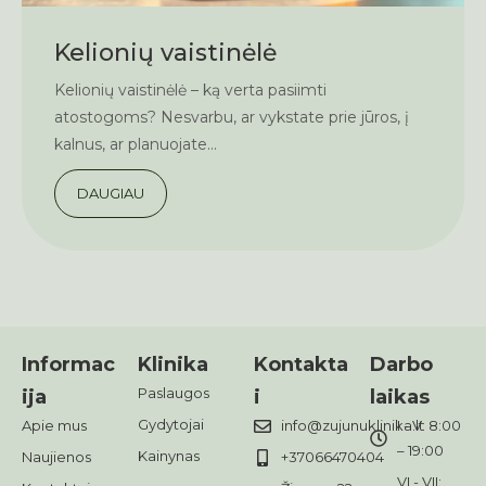
Kelionių vaistinėlė
Kelionių vaistinėlė – ką verta pasiimti
atostogoms? Nesvarbu, ar vykstate prie jūros, į
kalnus, ar planuojate...
DAUGIAU
Informac
Klinika
Kontakta
Darbo
Paslaugos
ija
i
laikas
Gydytojai
Apie mus
info@zujunuklinika.lt
I - V: 8:00
– 19:00
Kainynas
Naujienos
+37066470404
VI - VII: