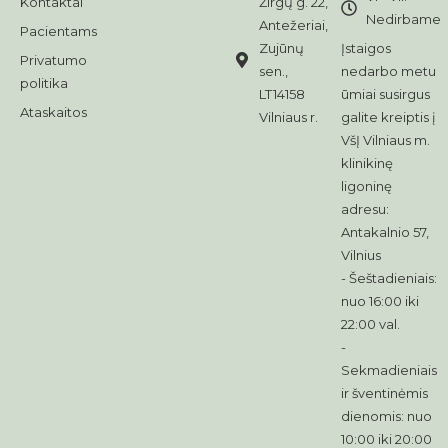
Kontaktai
Žirgų g. 22,
Nedirbame
Antežeriai,
Pacientams
Zujūnų
Įstaigos
Privatumo
sen.,
nedarbo metu
politika
LT14158
ūmiai susirgus
Ataskaitos
Vilniaus r.
galite kreiptis į
VšĮ Vilniaus m.
klinikinę
ligoninę
adresu:
Antakalnio 57,
Vilnius
- Šeštadieniais:
nuo 16:00 iki
22:00 val.
-
Sekmadieniais
ir šventinėmis
dienomis: nuo
10:00 iki 20:00