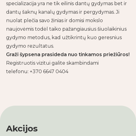
specializacija yra ne tik eilinis dantų gydymas bet ir
dantų šaknų kanalų gydymas ir pergydymas. Ji
nuolat plečia savo žinias ir domisi mokslo
naujovėmis todėl taiko pažangiausius šiuolaikinius
gydymo metodus, kad užtikrintų kuo geresnius
gydymo rezultatus.
Graži šypsena prasideda nuo tinkamos priežiūros!
Registruotis vizitui galite skambindami
telefonu: +370 6647 0404
Akcijos