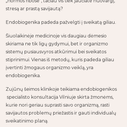
„normos ribose“, tačiau vis tiek jaučiate nuovargį,
stresą ar prastą savijautą?
Endobiogenika padeda pažvelgti į sveikatą giliau.
Šiuolaikinėje medicinoje vis daugiau dėmesio
skiriama ne tik ligų gydymui, bet ir organizmo
sistemų pusiausvyros atkūrimui bei sveikatos
stiprinimui. Vienas iš metodų, kuris padeda giliau
įvertinti žmogaus organizmo veiklą, yra
endobiogenika.
Zujūnų šeimos klinikoje teikiama endobiogenikos
specialisto konsultacija Vilniuje skirta žmonėms,
kurie nori geriau suprasti savo organizmą, rasti
savijautos problemų priežastis ir gauti individualų
sveikatinimo planą.