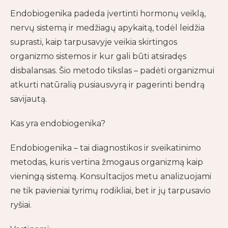
Endobiogenika padeda įvertinti hormonų veiklą,
nervų sistemą ir medžiagų apykaitą, todėl leidžia
suprasti, kaip tarpusavyje veikia skirtingos
organizmo sistemos ir kur gali būti atsiradęs
disbalansas. Šio metodo tikslas – padėti organizmui
atkurti natūralią pusiausvyrą ir pagerinti bendrą
savijautą.
Kas yra endobiogenika?
Endobiogenika – tai diagnostikos ir sveikatinimo
metodas, kuris vertina žmogaus organizmą kaip
vieningą sistemą. Konsultacijos metu analizuojami
ne tik pavieniai tyrimų rodikliai, bet ir jų tarpusavio
ryšiai.