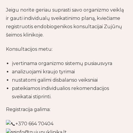
Jeigu norite geriau suprasti savo organizmo veiklą
ir gauti individualų sveikatinimo planą, kviečiame
registruotis endobiogenikos konsultacijai Zujūnų
šeimos klinikoje.
Konsultacijos metu:
įvertinama organizmo sistemų pusiausvyra
analizuojami kraujo tyrimai
nustatomi galimi disbalanso veiksniai
pateikiamos individualios rekomendacijos
sveikatai stiprinti.
Registracija galima:
+370 664 70404
info@zujunuklinika.lt