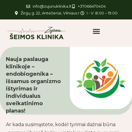
info@zujunuklinika.lt
+37066470404
Žirgų g. 22, Antežeriai, Vilniaus r.
I - V: 8:00 – 19:00
Nauja paslauga
klinikoje –
endobiogenika –
išsamus organizmo
ištyrimas ir
individualus
sveikatinimo
planas!
Ar kada susimąstėte, kodėl tyrimai dažnai būna