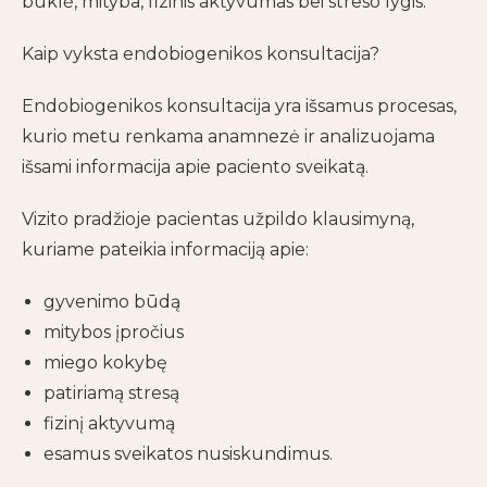
būklė, mityba, fizinis aktyvumas bei streso lygis.
Kaip vyksta endobiogenikos konsultacija?
Endobiogenikos konsultacija yra išsamus procesas,
kurio metu renkama anamnezė ir analizuojama
išsami informacija apie paciento sveikatą.
Vizito pradžioje pacientas užpildo klausimyną,
kuriame pateikia informaciją apie:
gyvenimo būdą
mitybos įpročius
miego kokybę
patiriamą stresą
fizinį aktyvumą
esamus sveikatos nusiskundimus.