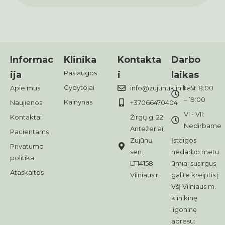
Informac
Klinika
Kontakta
Darbo
Paslaugos
ija
i
laikas
Gydytojai
Apie mus
info@zujunuklinika.lt
I - V: 8:00
– 19:00
Kainynas
Naujienos
+37066470404
VI - VII:
Kontaktai
Žirgų g. 22,
Nedirbame
Antežeriai,
Pacientams
Zujūnų
Įstaigos
Privatumo
sen.,
nedarbo metu
politika
LT14158
ūmiai susirgus
Ataskaitos
Vilniaus r.
galite kreiptis į
VšĮ Vilniaus m.
klinikinę
ligoninę
adresu: