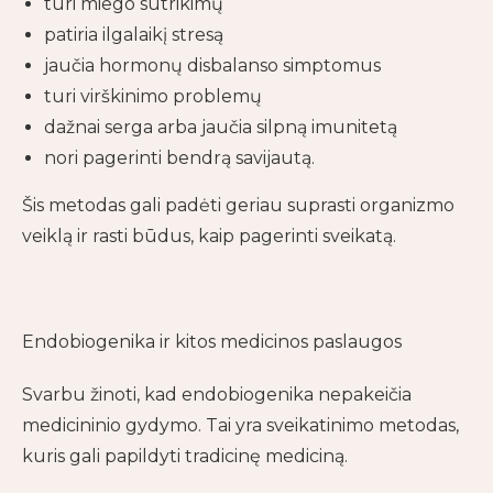
turi miego sutrikimų
patiria ilgalaikį stresą
jaučia hormonų disbalanso simptomus
turi virškinimo problemų
dažnai serga arba jaučia silpną imunitetą
nori pagerinti bendrą savijautą.
Šis metodas gali padėti geriau suprasti organizmo
veiklą ir rasti būdus, kaip pagerinti sveikatą.
Endobiogenika ir kitos medicinos paslaugos
Svarbu žinoti, kad endobiogenika nepakeičia
medicininio gydymo. Tai yra sveikatinimo metodas,
kuris gali papildyti tradicinę mediciną.