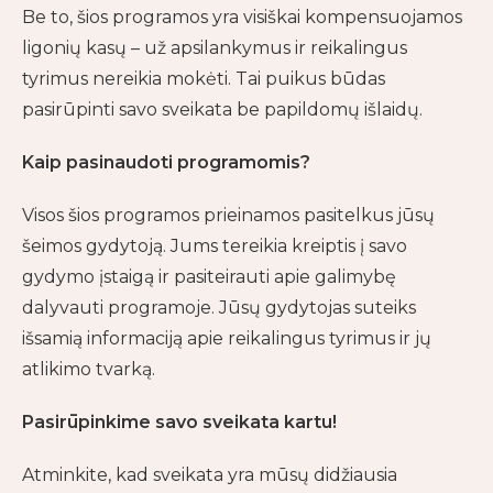
Be to, šios programos yra visiškai kompensuojamos
ligonių kasų – už apsilankymus ir reikalingus
tyrimus nereikia mokėti. Tai puikus būdas
pasirūpinti savo sveikata be papildomų išlaidų.
Kaip pasinaudoti programomis?
Visos šios programos prieinamos pasitelkus jūsų
šeimos gydytoją. Jums tereikia kreiptis į savo
gydymo įstaigą ir pasiteirauti apie galimybę
dalyvauti programoje. Jūsų gydytojas suteiks
išsamią informaciją apie reikalingus tyrimus ir jų
atlikimo tvarką.
Pasirūpinkime savo sveikata kartu!
Atminkite, kad sveikata yra mūsų didžiausia