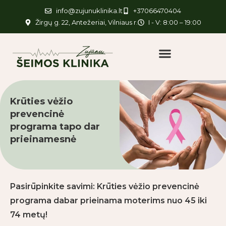
info@zujunuklinika.lt
+37066470404
Žirgų g. 22, Antežeriai, Vilniaus r.
I - V: 8:00 – 19:00
Krūties vėžio
prevencinė
programa tapo dar
prieinamesnė
Pasirūpinkite savimi: Krūties vėžio prevencinė
programa dabar prieinama moterims nuo 45 iki
74 metų!