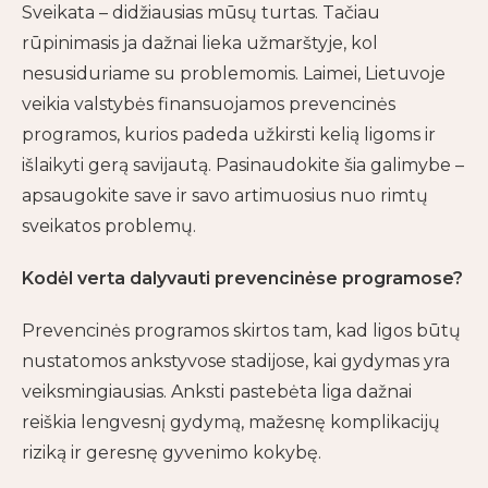
Sveikata – didžiausias mūsų turtas. Tačiau
rūpinimasis ja dažnai lieka užmarštyje, kol
nesusiduriame su problemomis. Laimei, Lietuvoje
veikia valstybės finansuojamos prevencinės
programos, kurios padeda užkirsti kelią ligoms ir
išlaikyti gerą savijautą. Pasinaudokite šia galimybe –
apsaugokite save ir savo artimuosius nuo rimtų
sveikatos problemų.
Kodėl verta dalyvauti prevencinėse programose?
Prevencinės programos skirtos tam, kad ligos būtų
nustatomos ankstyvose stadijose, kai gydymas yra
veiksmingiausias. Anksti pastebėta liga dažnai
reiškia lengvesnį gydymą, mažesnę komplikacijų
riziką ir geresnę gyvenimo kokybę.