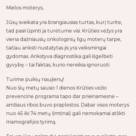
Mielos moterys,
Jūsų sveikata yra brangiausias turtas, kurį turite,
tad pasirūpinti ja turėtume visi. Krūties vėžys yra
viena dažniausių onkologinių ligų moterų tarpe,
tačiau anksti nustatytas jis yra veiksmingai
gydomas. Ankstyva diagnostika gali išgelbėti
gyvybę – tai faktas, kurio nereikia ignoruoti.
Turime puikių naujienų!
Nuo šių metų sausio 1 dienos Krūties vėžio
prevencinė programa tapo dar prieinamesnė –
amžiaus ribos buvo praplėstos. Dabar visos moterys
nuo 45 iki 74 metų (imtinai) gali nemokamai atlikti
mamografijos tyrimą.