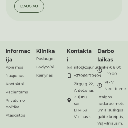
DAUGIAU
Informac
Klinika
Kontakta
Darbo
Paslaugos
ija
i
laikas
Gydytojai
Apie mus
info@zujunuklinika.lt
I - V: 8:00
– 19:00
Kainynas
Naujienos
+37066470404
VI - VII:
Kontaktai
Žirgų g. 22,
Nedirbame
Antežeriai,
Pacientams
Zujūnų
Įstaigos
Privatumo
sen.,
nedarbo metu
politika
LT14158
ūmiai susirgus
Ataskaitos
Vilniaus r.
galite kreiptis į
VšĮ Vilniaus m.