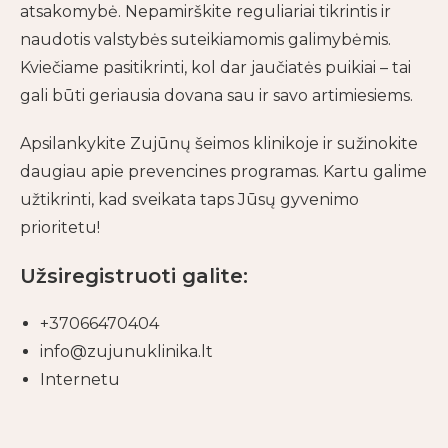
atsakomybė. Nepamirškite reguliariai tikrintis ir
naudotis valstybės suteikiamomis galimybėmis.
Kviečiame pasitikrinti, kol dar jaučiatės puikiai – tai
gali būti geriausia dovana sau ir savo artimiesiems.
Apsilankykite Zujūnų šeimos klinikoje ir sužinokite
daugiau apie prevencines programas. Kartu galime
užtikrinti, kad sveikata taps Jūsų gyvenimo
prioritetu!
Užsiregistruoti galite:
+37066470404
info@zujunuklinika.lt
Internetu