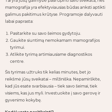
Tai yra jūsų galimybė pasirūpinti savo sveikata, nes
mamografija yra efektyviausias būdas anksti aptikti
galimus pakitimus krūtyse. Programoje dalyvauti
labai paprasta:
Pasitarkite su savo šeimos gydytoju.
Gaukite siuntimą nemokamam mamografijos
tyrimui.
Atlikite tyrimą artimiausiame diagnostikos
centre.
Šis tyrimas užtruks tik kelias minutes, bet jo
reikšmė jūsų sveikatai – milžiniška. Nepamirškite,
kad jūs esate svarbiausia – tiek savo šeimai, tiek
visiems, kas jus myli. Investuokite į savo gerovę ir
gyvenimo kokybę.