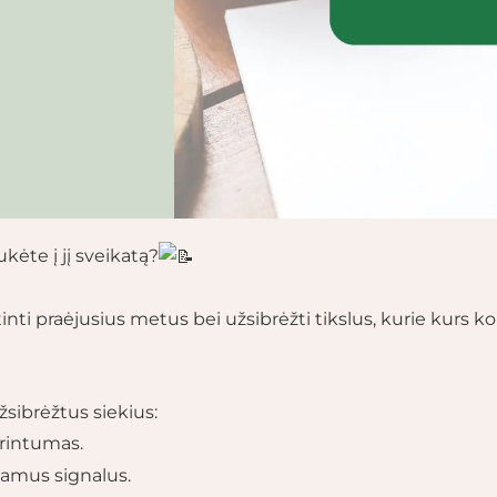
kėte į jį sveikatą?
rtinti praėjusius metus bei užsibrėžti tikslus, kurie kurs 
žsibrėžtus siekius:
krintumas.
iamus signalus.