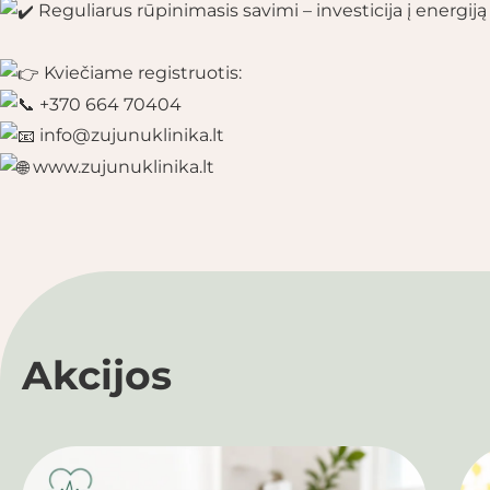
Reguliarus rūpinimasis savimi – investicija į energiją 
Kviečiame registruotis:
+370 664 70404
info@zujunuklinika.lt
www.zujunuklinika.lt
Akcijos