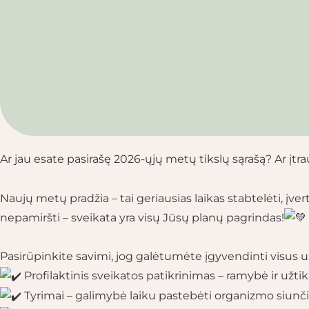
Ar jau esate pasirašę 2026-ųjų metų tikslų sąrašą? Ar įtrau
Naujų metų pradžia – tai geriausias laikas stabtelėti, įve
nepamiršti – sveikata yra visų Jūsų planų pagrindas!
Pasirūpinkite savimi, jog galėtumėte įgyvendinti visus u
Profilaktinis sveikatos patikrinimas – ramybė ir užti
Tyrimai – galimybė laiku pastebėti organizmo siunč