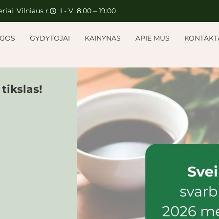
riai, Vilniaus r.
I - V: 8:00 – 19:00
UGOS
GYDYTOJAI
KAINYNAS
APIE MUS
KONTAKT
tikslas!