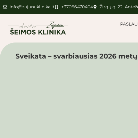
info@zujunuklinika.lt
+37066470404
Žirgų g. 22, Anteže
PASLA
Sveikata – svarbiausias 2026 metų 