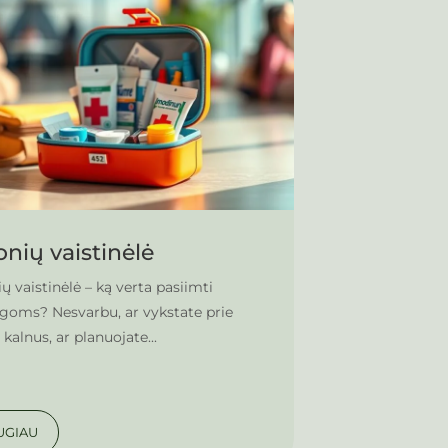
onių vaistinėlė
ių vaistinėlė – ką verta pasiimti
goms? Nesvarbu, ar vykstate prie
į kalnus, ar planuojate...
UGIAU