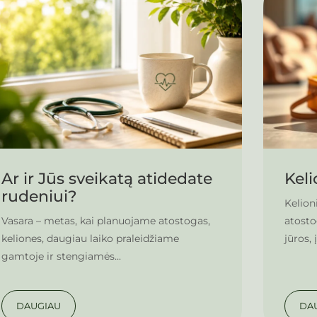
Ar ir Jūs sveikatą atidedate
Keli
rudeniui?
Kelion
Vasara – metas, kai planuojame atostogas,
atosto
keliones, daugiau laiko praleidžiame
jūros, 
gamtoje ir stengiamės...
DAUGIAU
DA