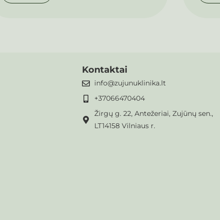
Kontaktai
info@zujunuklinika.lt
+37066470404
Žirgų g. 22, Antežeriai, Zujūnų sen.,
LT14158 Vilniaus r.