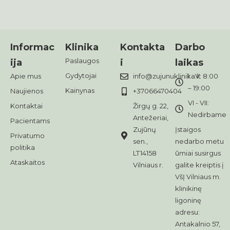
Informac
Klinika
Kontakta
Darbo
Paslaugos
ija
i
laikas
Gydytojai
Apie mus
info@zujunuklinika.lt
I - V: 8:00
– 19:00
Kainynas
Naujienos
+37066470404
VI - VII:
Kontaktai
Žirgų g. 22,
Nedirbame
Antežeriai,
Pacientams
Zujūnų
Įstaigos
Privatumo
sen.,
nedarbo metu
politika
LT14158
ūmiai susirgus
Ataskaitos
Vilniaus r.
galite kreiptis į
VšĮ Vilniaus m.
klinikinę
ligoninę
adresu:
Antakalnio 57,