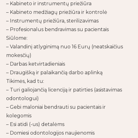
– Kabineto ir instrumentų priežiūra
– Kabineto medžiagų priežiūra ir kontrolė
– Instrumentų priežiūra, sterilizavimas
– Profesionalus bendravimas su pacientais
Siūlome:
– Valandinį atlyginimą nuo 16 Eurų (neatskaičius
mokesčių)
– Darbas ketvirtadieniais
– Draugišką ir palaikančią darbo aplinką
Tikimės, kad tu:
– Turi galiojančią licenciją ir patirties (asistavimas
odontologui)
– Gebi maloniai bendrauti su pacientais ir
kolegomis
– Esi atidi (-us) detalėms
– Domiesi odontologijos naujienomis