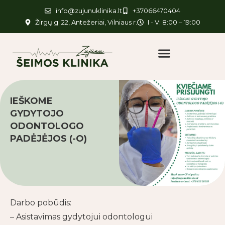
info@zujunuklinika.lt
+37066470404
Žirgų g. 22, Antežeriai, Vilniaus r.
I - V: 8:00 – 19:00
IEŠKOME
GYDYTOJO
ODONTOLOGO
PADĖJĖJOS (-O)
Darbo pobūdis:
– Asistavimas gydytojui odontologui