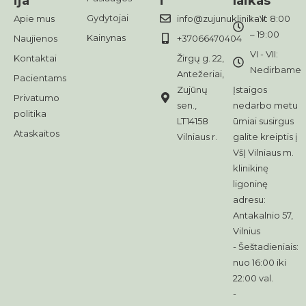
ija
i
laikas
Gydytojai
Apie mus
info@zujunuklinika.lt
I - V: 8:00
– 19:00
Kainynas
Naujienos
+37066470404
VI - VII:
Kontaktai
Žirgų g. 22,
Nedirbame
Antežeriai,
Pacientams
Zujūnų
Įstaigos
Privatumo
sen.,
nedarbo metu
politika
LT14158
ūmiai susirgus
Ataskaitos
Vilniaus r.
galite kreiptis į
VšĮ Vilniaus m.
klinikinę
ligoninę
adresu:
Antakalnio 57,
Vilnius
- Šeštadieniais:
nuo 16:00 iki
22:00 val.
-