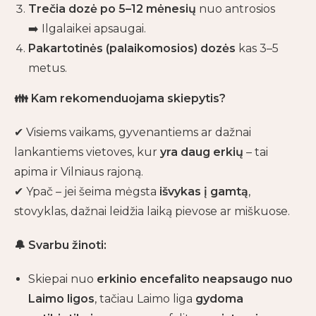
Trečia dozė po 5–12 mėnesių
nuo antrosios
➡️ Ilgalaikei apsaugai.
Pakartotinės (palaikomosios) dozės
kas 3–5
metus.
👪
Kam rekomenduojama skiepytis?
✔ Visiems vaikams, gyvenantiems ar dažnai
lankantiems vietoves, kur
yra daug erkių
– tai
apima ir Vilniaus rajoną.
✔ Ypač – jei šeima mėgsta
išvykas į gamtą
,
stovyklas, dažnai leidžia laiką pievose ar miškuose.
🔔
Svarbu žinoti:
Skiepai nuo
erkinio encefalito neapsaugo nuo
Laimo ligos
, tačiau Laimo liga
gydoma