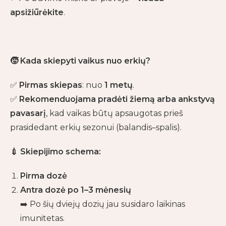
apsižiūrėkite
.
🧒
Kada skiepyti vaikus nuo erkių?
✅
Pirmas skiepas
: nuo
1 metų
.
✅
Rekomenduojama pradėti žiemą arba ankstyvą
pavasarį
, kad vaikas būtų apsaugotas prieš
prasidedant erkių sezonui (balandis–spalis).
💉
Skiepijimo schema:
Pirma dozė
Antra dozė po 1–3 mėnesių
➡️ Po šių dviejų dozių jau susidaro laikinas
imunitetas.