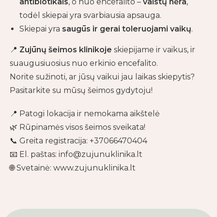
antibiotikais
, o nuo encefalito –
vaistų nėra
,
todėl skiepai yra svarbiausia apsauga.
Skiepai yra
saugūs ir gerai toleruojami vaikų
.
📍
Zujūnų šeimos klinikoje
skiepijame ir vaikus, ir
suaugusiuosius nuo erkinio encefalito.
Norite sužinoti, ar jūsų vaikui jau laikas skiepytis?
Pasitarkite su mūsų šeimos gydytoju!
📍 Patogi lokacija ir nemokama aikštelė
🌿 Rūpinamės visos šeimos sveikata!
📞 Greita registracija: +37066470404
📧 El. paštas: info@zujunuklinika.lt
🌐 Svetainė:
www.zujunuklinika.lt