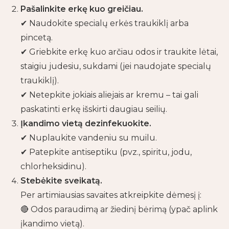
Pašalinkite erkę kuo greičiau.
✔ Naudokite specialų erkės traukiklį arba
pincetą.
✔ Griebkite erkę kuo arčiau odos ir traukite lėtai,
staigiu judesiu, sukdami (jei naudojate specialų
traukiklį).
✔ Netepkite jokiais aliejais ar kremu – tai gali
paskatinti erkę išskirti daugiau seilių.
Įkandimo vietą dezinfekuokite.
✔ Nuplaukite vandeniu su muilu.
✔ Patepkite antiseptiku (pvz., spiritu, jodu,
chlorheksidinu).
Stebėkite sveikatą.
Per artimiausias savaites atkreipkite dėmesį į:
🔴 Odos paraudimą ar žiedinį bėrimą (ypač aplink
įkandimo vietą).