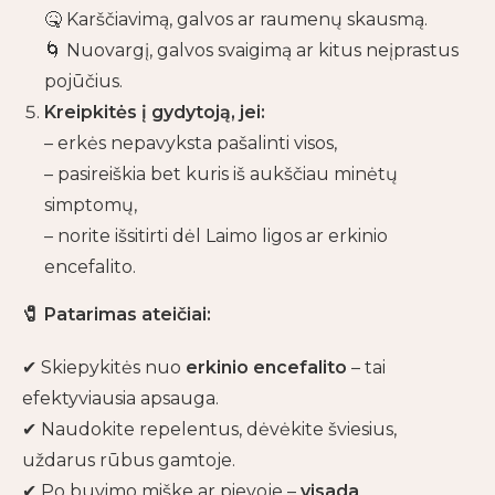
🤒 Karščiavimą, galvos ar raumenų skausmą.
🌀 Nuovargį, galvos svaigimą ar kitus neįprastus
pojūčius.
Kreipkitės į gydytoją, jei:
– erkės nepavyksta pašalinti visos,
– pasireiškia bet kuris iš aukščiau minėtų
simptomų,
– norite išsitirti dėl Laimo ligos ar erkinio
encefalito.
🧷
Patarimas ateičiai:
✔ Skiepykitės nuo
erkinio encefalito
– tai
efektyviausia apsauga.
✔ Naudokite repelentus, dėvėkite šviesius,
uždarus rūbus gamtoje.
✔ Po buvimo miške ar pievoje –
visada