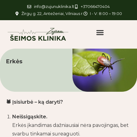
info@zujunuklinika.lt
+37066470404
Žirgų g. 22, Antežeriai, Vilniaus r.
I - V: 8:00 – 19:00
Erkės
🕷️
Įsisiurbė – ką daryti?
Neišsigąskite.
Erkės įkandimas dažniausiai nėra pavojingas, bet
svarbu tinkamai sureaguoti.