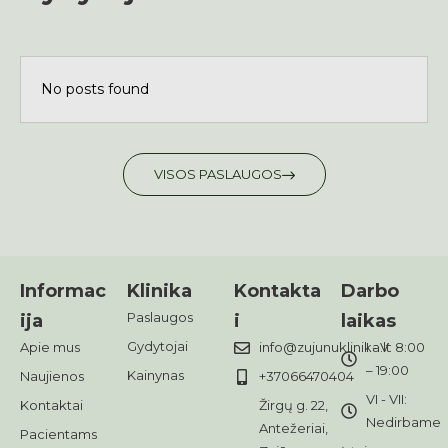
No posts found
VISOS PASLAUGOS
Informac
Klinika
Kontakta
Darbo
Paslaugos
ija
i
laikas
Gydytojai
Apie mus
info@zujunuklinika.lt
I - V: 8:00
– 19:00
Kainynas
Naujienos
+37066470404
VI - VII:
Kontaktai
Žirgų g. 22,
Nedirbame
Antežeriai,
Pacientams