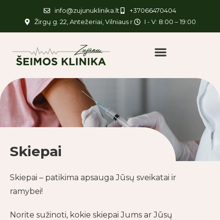
info@zujunuklinika.lt
+37066470404
Žirgų g. 22, Antežeriai, Vilniaus r.
I - V: 8:00 – 19:00
Skiepai
Skiepai – patikima apsauga Jūsų sveikatai ir
ramybei!
Norite sužinoti, kokie skiepai Jums ar Jūsų