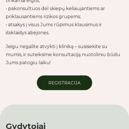
tinkamai elgtis;
• pakonsultuos dėl skiepų keliaujantiems ar
priklausantiems rizikos grupėms;
• atsakys į visus Jums rūpimus klausimus ir
išsklaidys abejones.
Jeigu negalite atvykti į kliniką – susisiekite su
mumis, ir suteiksime konsultaciją nuotoliniu būdu
Jums patogiu laiku!
REGISTRACIJA
Gydytojai