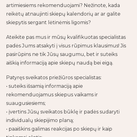
artimiesiems rekomenduojami? Nežinote, kada
reikėtų atnaujinti skiepų kalendorių ar ar galite
skiepytis sergant lėtinėmis ligomis?
Ateikite pas mus ir mūsų kvalifikuotas specialistas
padės Jums atsakyti į visus rūpimus klausimus! Jis
pasirūpins ne tik Jūsų saugumu, bet ir suteiks
aiškią informaciją apie skiepų naudą bei eigą.
Patyręs sveikatos priežiūros specialistas:
• suteiks išsamią informaciją apie
rekomenduojamus skiepus vaikams ir
suaugusiesiems;
• įvertins Jūsų sveikatos būklę ir padės sudaryti
individualų skiepijimo planą;
• paaiškins galimas reakcijas po skiepų ir kaip