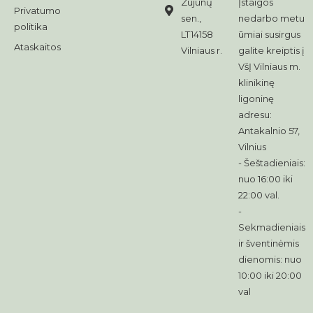
Zujūnų
Įstaigos
Privatumo
sen.,
nedarbo metu
politika
LT14158
ūmiai susirgus
Ataskaitos
Vilniaus r.
galite kreiptis į
VšĮ Vilniaus m.
klinikinę
ligoninę
adresu:
Antakalnio 57,
Vilnius
- Šeštadieniais:
nuo 16:00 iki
22:00 val.
-
Sekmadieniais
ir šventinėmis
dienomis: nuo
10:00 iki 20:00
val