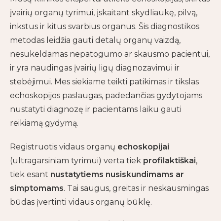
įvairių organų tyrimui, įskaitant skydliaukę, pilvą,
inkstus ir kitus svarbius organus. Šis diagnostikos
metodas leidžia gauti detalų organų vaizdą,
nesukeldamas nepatogumo ar skausmo pacientui,
ir yra naudingas įvairių ligų diagnozavimui ir
stebėjimui. Mes siekiame teikti patikimas ir tikslas
echoskopijos paslaugas, padedančias gydytojams
nustatyti diagnozę ir pacientams laiku gauti
reikiamą gydymą.
Registruotis vidaus organų
echoskopijai
(ultragarsiniam tyrimui) verta tiek
profilaktiškai
,
tiek esant
nustatytiems nusiskundimams ar
simptomams
. Tai saugus, greitas ir neskausmingas
būdas įvertinti vidaus organų būklę.