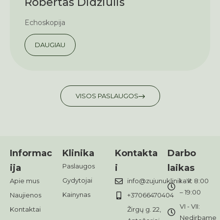
Robertas Didžiulis
Echoskopija
DAUGIAU
VISOS PASLAUGOS
Informac
Klinika
Kontakta
Darbo
Paslaugos
ija
i
laikas
Gydytojai
Apie mus
info@zujunuklinika.lt
I - V: 8:00
– 19:00
Kainynas
Naujienos
+37066470404
VI - VII:
Kontaktai
Žirgų g. 22,
Nedirbame