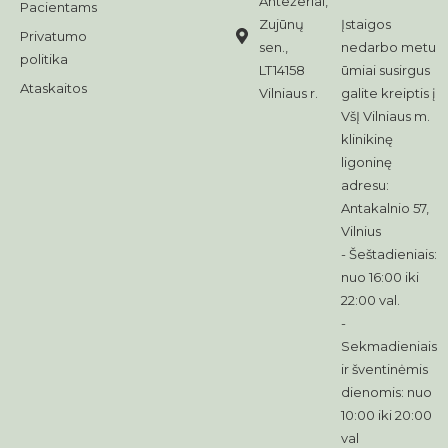
Antežeriai,
Pacientams
Zujūnų
Įstaigos
Privatumo
sen.,
nedarbo metu
politika
LT14158
ūmiai susirgus
Ataskaitos
Vilniaus r.
galite kreiptis į
VšĮ Vilniaus m.
klinikinę
ligoninę
adresu:
Antakalnio 57,
Vilnius
- Šeštadieniais:
nuo 16:00 iki
22:00 val.
-
Sekmadieniais
ir šventinėmis
dienomis: nuo
10:00 iki 20:00
val