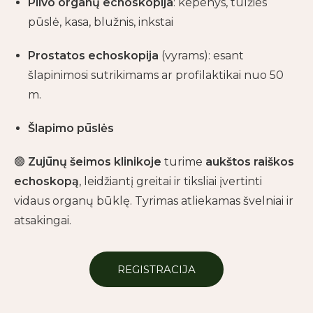
Pilvo organų echoskopija
: kepenys, tulžies
pūslė, kasa, blužnis, inkstai
Prostatos echoskopija
(vyrams): esant
šlapinimosi sutrikimams ar profilaktikai nuo 50
m.
Šlapimo pūslės
🟢
Zujūnų šeimos klinikoje
turime
aukštos raiškos
echoskopą
, leidžiantį greitai ir tiksliai įvertinti
vidaus organų būklę. Tyrimas atliekamas švelniai ir
atsakingai.
REGISTRACIJA