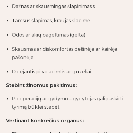
Dažnas ar skausmingas šlapinimasis
Tamsus šlapimas, kraujas šlapime
Odos ar akių pageltimas (gelta)
Skausmas ar diskomfortas dešinėje ar kairėje
pašonėje
Didėjantis pilvo apimtis ar guzeliai
Stebint žinomus pakitimus:
Po operacijų ar gydymo – gydytojas gali paskirti
tyrimą būklei stebėti
Vertinant konkrečius organus: