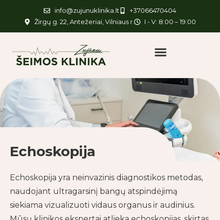
info@zujunuklinika.lt
+37066470404
Žirgų g. 22, Antežeriai, Vilniaus r.
I - V: 8:00 – 19:00
Echoskopija
Echoskopija yra neinvazinis diagnostikos metodas,
naudojant ultragarsinį bangų atspindėjimą
siekiama vizualizuoti vidaus organus ir audinius.
Mūsų klinikos ekspertai atlieka echoskopijas, skirtas